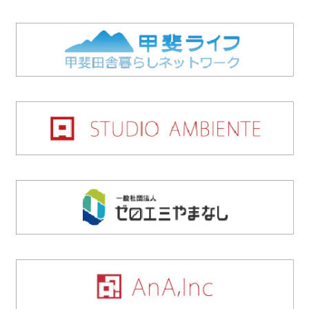
新規サービスのご案内など、お申込者に有益と思われる情報の提
供、業務遂行上必要となる当社よりのお知らせ、問い合わせ、確
認、及びサービス向上のための意見収集、各種のお問い合わせ対
応。
第２条 個人情報の第三者提供
当社は、法令に基づく場合など、正当な理由がない限り、事前の
ご本人の同意なく、お申込者の個人情報を開示・提供することは
いたしません。
第３条 個人情報の管理
当社は、個人情報の漏洩 、紛失、破壊、改竄 を防止するため
に、 個人情報を保護・管理する体制を確立し、 十分な安全保護
に努め、お預かりした個人情報の適切な管理を行います。
有限会社 スタジオアンビエンテ 山梨スタジオ
〒400-0123
山梨県甲斐市島上条3069