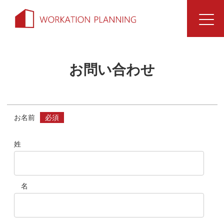
NU
コ
ナ
ン
ビ
テ
ゲ
ン
ー
お問い合わせ
ツ
シ
へ
ョ
ス
ン
キ
に
ッ
移
お名前
必須
プ
動
姓
名